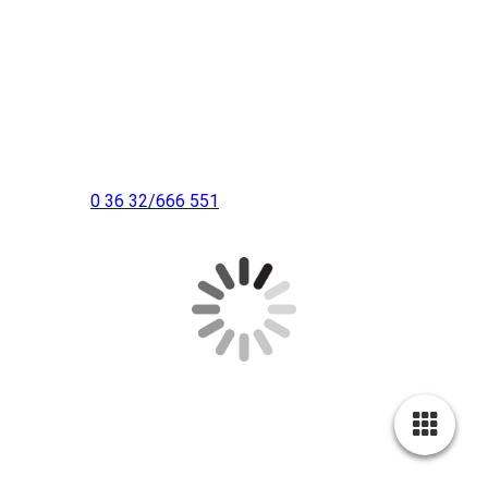
Sie erreichen uns:
Praxis Innenstadt am Busbahnhof:
Ferdinand-Schlufter-Straße 22
Ärztehaus gegenüber der Sparkasse
99706 Sondershausen
Telefon:
0 36 32/666 551
E-Mail: info@physiotherapie-lorenz.com