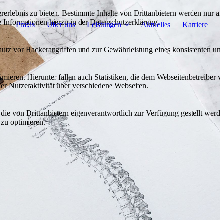
lebnis zu bieten. Bestimmte Inhalte von Drittanbietern werden nur ang
e Informationen hierzu in der Datenschutzerklärung.
Praxis
Über uns
Leistungen
Aktuelles
Karriere
utz vor Hackerangriffen und zur Gewährleistung eines konsistenten un
ieren. Hierunter fallen auch Statistiken, die dem Webseitenbetreiber v
r Nutzeraktivität über verschiedene Webseiten.
 die von Drittanbietern eigenverantwortlich zur Verfügung gestellt wer
 zu optimieren.