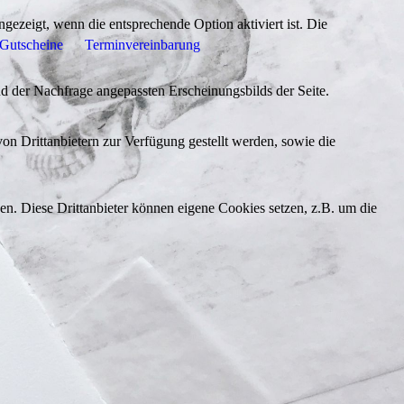
ezeigt, wenn die entsprechende Option aktiviert ist. Die
Gutscheine
Terminvereinbarung
d der Nachfrage angepassten Erscheinungsbilds der Seite.
on Drittanbietern zur Verfügung gestellt werden, sowie die
den. Diese Drittanbieter können eigene Cookies setzen, z.B. um die