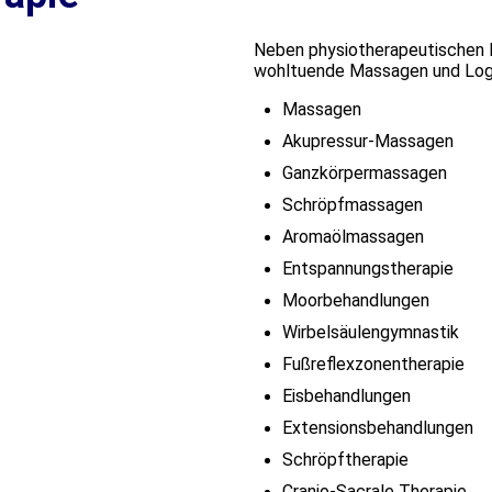
Neben physiotherapeutischen L
wohltuende Massagen und Log
Massagen
Akupressur-Massagen
Ganzkörpermassagen
Schröpfmassagen
Aromaölmassagen
Entspannungstherapie
Moorbehandlungen
Wirbelsäulengymnastik
Fußreflexzonentherapie
Eisbehandlungen
Extensionsbehandlungen
Schröpftherapie
Cranio-Sacrale Therapie