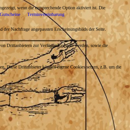
ezeigt, wenn die entsprechende Option aktiviert ist. Die
Gutscheine
Terminvereinbarung
d der Nachfrage angepassten Erscheinungsbilds der Seite.
on Drittanbietern zur Verfügung gestellt werden, sowie die
den. Diese Drittanbieter können eigene Cookies setzen, z.B. um die