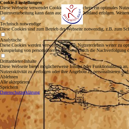
Cookie-Einstellungen
Diese Webseite verwendet Cookies, um Besuchern ein optimales Nutzerer
Datenverarbeitung kann dann auch in einem Drittland erfolgen. Weiter
Technisch notwendige
Diese Cookies sind zum Betrieb der Webseite notwendig, z.B. zum Sch
Analytische
Diese Cookies werden verwendet, um das Nutzererlebnis weiter zu optim
Ausspielung von personalisierter Werbung durch die Nachverfolgung de
Drittanbieter-Inhalte
Diese Webseite bietet möglicherweise Inhalte oder Funktionalitäten an,
Nutzeraktivität zu verfolgen oder ihre Angebote zu personalisieren und
Ablehnen
Alle akzeptieren
Speichern
Datenschutzerklärung