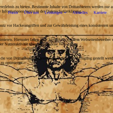
lebnis zu bieten. Bestimmte Inhalte von Drittanbietern werden nur ang
e Informationen hierzu in der Datenschutzerklärung.
Praxis
Über uns
Leistungen
Aktuelles
Karriere
utz vor Hackerangriffen und zur Gewährleistung eines konsistenten un
ieren. Hierunter fallen auch Statistiken, die dem Webseitenbetreiber v
r Nutzeraktivität über verschiedene Webseiten.
 die von Drittanbietern eigenverantwortlich zur Verfügung gestellt wer
 zu optimieren.