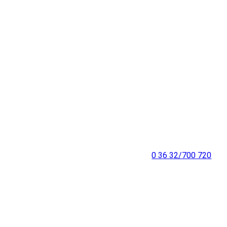
Praxis Jecha:
Frankenhäuser Straße 64
Ärztehaus gegenüber des Kin
99706 Sondershausen
Telefon:
0 36 32/700 720
E-Mail: info@physiotherapie-