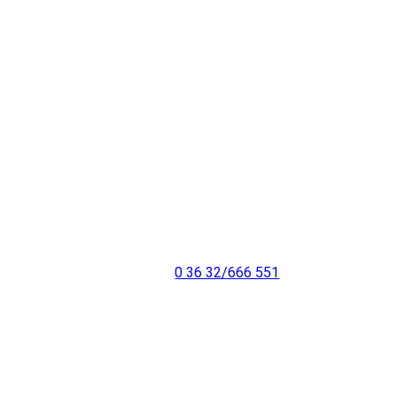
Sie erreichen uns:
Praxis Innenstadt am Busbahnhof:
Ferdinand-Schlufter-Straße 22
Ärztehaus gegenüber der Sparkasse
99706 Sondershausen
Telefon:
0 36 32/666 551
E-Mail: info@physiotherapie-lorenz.com