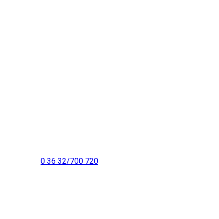
Praxis Jecha:
Frankenhäuser Straße 64
Ärztehaus gegenüber des Kinos
99706 Sondershausen
Telefon:
0 36 32/700 720
E-Mail: info@physiotherapie-lorenz.com