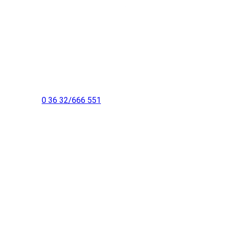
Sie erreichen uns:
Praxis Innenstadt am Busbahnhof:
Ferdinand-Schlufter-Straße 22
Ärztehaus gegenüber der Sparkasse
99706 Sondershausen
Telefon:
0 36 32/666 551
E-Mail: info@physiotherapie-lorenz.com