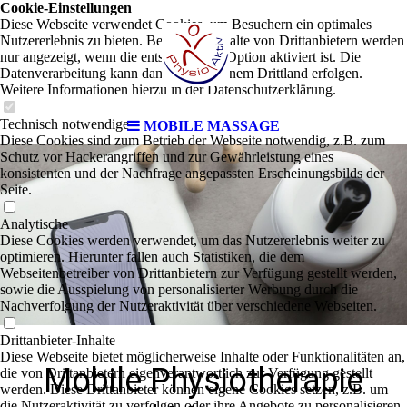
Cookie-Einstellungen
Diese Webseite verwendet Cookies, um Besuchern ein optimales
Nutzererlebnis zu bieten. Bestimmte Inhalte von Drittanbietern werden
nur angezeigt, wenn die entsprechende Option aktiviert ist. Die
Datenverarbeitung kann dann auch in einem Drittland erfolgen.
Weitere Informationen hierzu in der Datenschutzerklärung.
Technisch notwendige
MOBILE MASSAGE
Diese Cookies sind zum Betrieb der Webseite notwendig, z.B. zum
Schutz vor Hackerangriffen und zur Gewährleistung eines
konsistenten und der Nachfrage angepassten Erscheinungsbilds der
Seite.
Analytische
Diese Cookies werden verwendet, um das Nutzererlebnis weiter zu
optimieren. Hierunter fallen auch Statistiken, die dem
Webseitenbetreiber von Drittanbietern zur Verfügung gestellt werden,
sowie die Ausspielung von personalisierter Werbung durch die
Nachverfolgung der Nutzeraktivität über verschiedene Webseiten.
Drittanbieter-Inhalte
Diese Webseite bietet möglicherweise Inhalte oder Funktionalitäten an,
Mobile Physiotherapie
die von Drittanbietern eigenverantwortlich zur Verfügung gestellt
werden. Diese Drittanbieter können eigene Cookies setzen, z.B. um
die Nutzeraktivität zu verfolgen oder ihre Angebote zu personalisieren